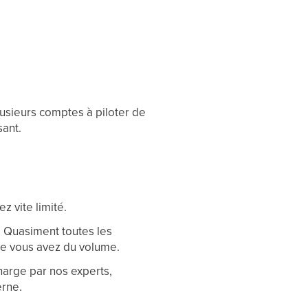
sieurs comptes à piloter de
ant.
z vite limité.
. Quasiment toutes les
ue vous avez du volume.
harge par nos experts,
erne.