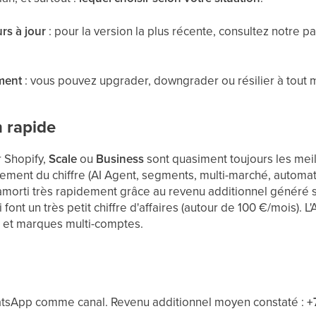
urs à jour
: pour la version la plus récente, consultez notre pag
ment
: vous pouvez upgrader, downgrader ou résilier à tout
 rapide
r Shopify,
Scale
ou
Business
sont quasiment toujours les meill
lement du chiffre (AI Agent, segments, multi-marché, automatis
amorti très rapidement grâce au revenu additionnel généré 
nt un très petit chiffre d'affaires (autour de 100 €/mois). L'A
 et marques multi-comptes.
atsApp comme canal. Revenu additionnel moyen constaté :
+