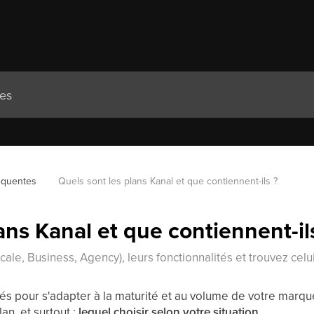
équentes
Quels sont les plans Kanal et que contiennent-ils ?
ans Kanal et que contiennent-il
cale, Business, Agency), leurs fonctionnalités et trouvez cel
s pour s'adapter à la maturité et au volume de votre marqu
n, et surtout :
lequel choisir selon votre situation
.