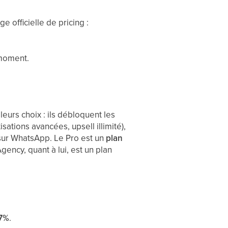
e officielle de pricing :
 moment.
eurs choix : ils débloquent les
ations avancées, upsell illimité),
sur WhatsApp. Le Pro est un
plan
gency, quant à lui, est un plan
7%
.