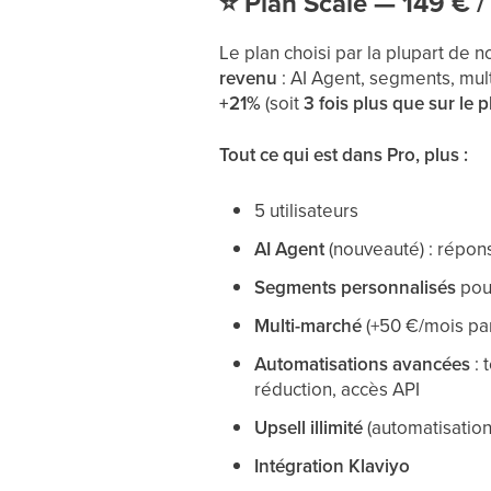
⭐ Plan Scale — 149 € /
Le plan choisi par la plupart de n
revenu
: AI Agent, segments, mult
+21%
(soit
3 fois plus que sur le 
Tout ce qui est dans Pro, plus :
5 utilisateurs
AI Agent
(nouveauté) : répons
Segments personnalisés
pour
Multi-marché
(+50 €/mois pa
Automatisations avancées
: 
réduction, accès API
Upsell illimité
(automatisation
Intégration Klaviyo